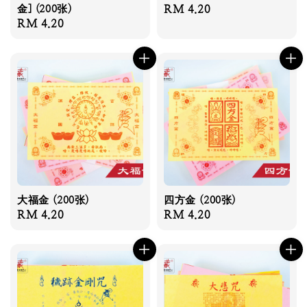
金] (200张)
Regular
RM 4.20
Regular
RM 4.20
price
price
大福金 (200张)
四方金 (200张)
Regular
RM 4.20
Regular
RM 4.20
price
price