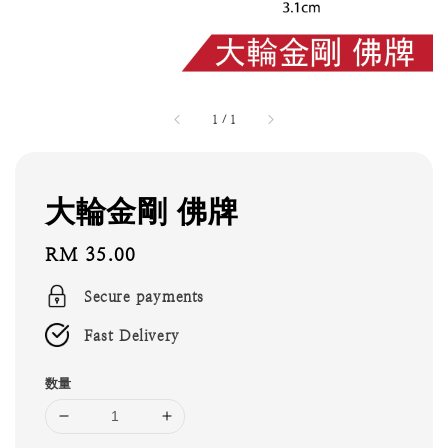
1
/
1
大輪金剛 佛牌
Regular
RM 35.00
price
Secure payments
Fast Delivery
数量