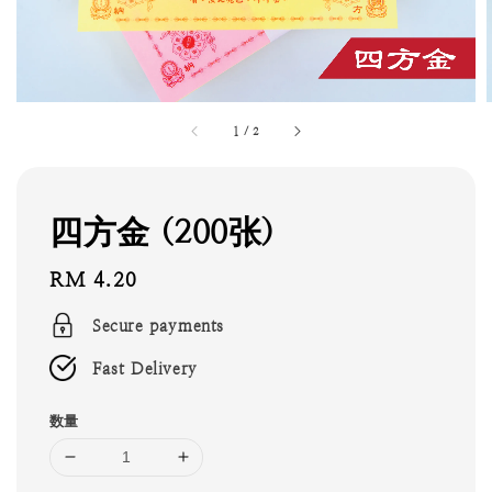
1
/
2
四方金 (200张)
Regular
RM 4.20
price
Secure payments
Fast Delivery
数量