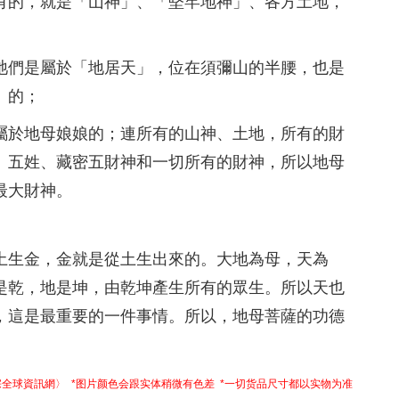
有的，就是「山神」、「堅牢地神」、各方土地，
祂們是屬於「地居天」，位在須彌山的半腰，也是
」的；
屬於地母娘娘的；連所有的山神、土地，所有的財
、五姓、藏密五財神和一切所有的財神，所以地母
最大財神。
土生金，金就是從土生出來的。大地為母，天為
是乾，地是坤，由乾坤產生所有的眾生。所以天也
，這是最重要的一件事情。所以，地母菩薩的功德
宗全球資訊網〉 *图片颜色会跟实体稍微有色差 *一切货品尺寸都以实物为准