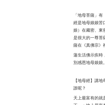
「地母菩薩」有
經是地母娘娘苦
娘）在藏密、東
是很大的一尊菩
薩在《真佛宗》
蓮生活佛示疾時
別感恩地母娘娘
【地母經】講地
誰呢？
天上最富有的就