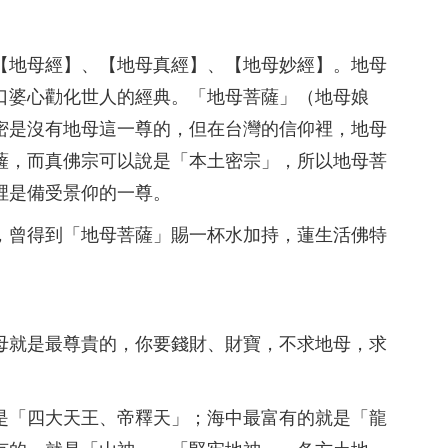
【地母經】、【地母真經】、【地母妙經】。地母
口婆心勸化世人的經典。「地母菩薩」（地母娘
密是沒有地母這一尊的，但在台灣的信仰裡，地母
薩，而真佛宗可以說是「本土密宗」，所以地母菩
裡是備受景仰的一尊。
，曾得到「地母菩薩」賜一杯水加持，蓮生活佛特
。
母就是最尊貴的，你要錢財、財寶，不求地母，求
是「四大天王、帝釋天」；海中最富有的就是「龍