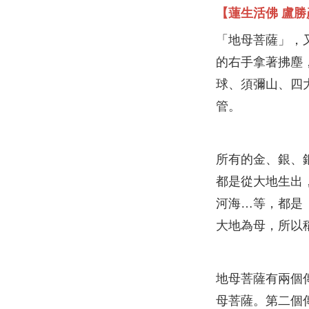
【蓮生活佛 盧
「地母菩薩」，
的右手拿著拂塵
球、須彌山、四
管。
所有的金、銀、
都是從大地生出
河海…等，都是
大地為母，所以
地母菩薩有兩個
母菩薩。第二個