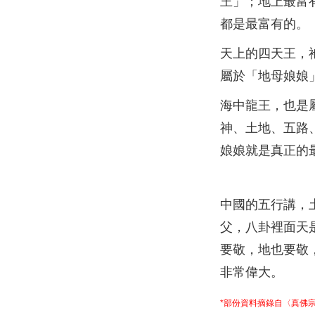
王」；地上最富
都是最富有的。
天上的四天王，
屬於「地母娘娘
海中龍王，也是
神、土地、五路
娘娘就是真正的
中國的五行講，
父，八卦裡面天
要敬，地也要敬
非常偉大。
*部份資料摘錄自〈真佛