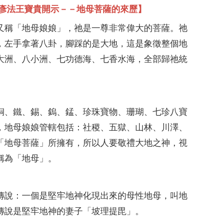
勝彥法王寶貴開示－－地母菩薩的來歷】
又稱「地母娘娘」，祂是一尊非常偉大的菩薩。祂
，左手拿著八卦，腳踩的是大地，這是象徵整個地
大洲、八小洲、七功德海、七香水海，全部歸祂統
銅、鐵、錫、鎢、錳、珍珠寶物、珊瑚、七珍八寶
，地母娘娘管轄包括：社稷、五獄、山林、川澤、
「地母菩薩」所擁有，所以人要敬禮大地之神，視
稱為「地母」。
傳說：一個是堅牢地神化現出來的母性地母，叫地
傳說是堅牢地神的妻子「坡理提毘」。