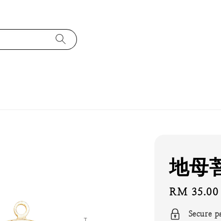
地母
Regular
RM 35.00
price
Secure p