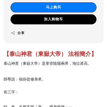
马上购买
加入购物车
分享
【泰山神君（東嶽大帝） 法相簡介】
泰山神君（東嶽大帝）是掌管陰陽兩界，地位甚高。
師尊說：福份從修身來。
有三字：
財，色，名都不能「貪」，傷身敗德⋯⋯