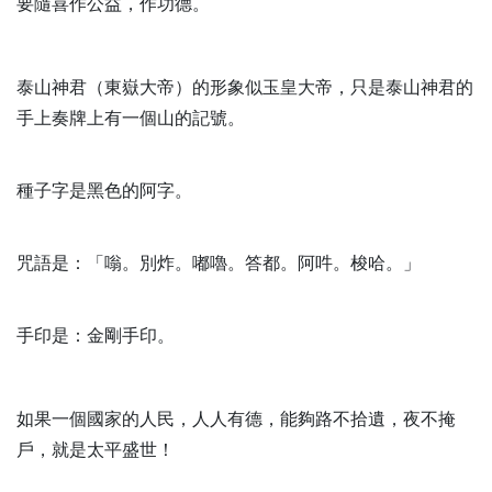
要隨喜作公益，作功德。
泰山神君（東嶽大帝）的形象似玉皇大帝，只是泰山神君的
手上奏牌上有一個山的記號。
種子字是黑色的阿字。
咒語是：「嗡。別炸。嘟嚕。答都。阿吽。梭哈。」
手印是：金剛手印。
如果一個國家的人民，人人有德，能夠路不拾遺，夜不掩
戶，就是太平盛世！