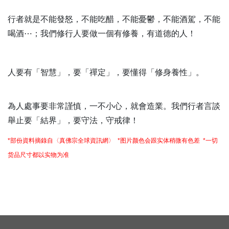
行者就是不能發怒，不能吃醋，不能憂鬱，不能酒駕，不能
喝酒⋯；我們修行人要做一個有修養，有道德的人！
人要有「智慧」，要「禪定」，要懂得「修身養性」。
為人處事要非常謹慎，一不小心，就會造業。我們行者言談
舉止要「結界」，要守法，守戒律！
*部份資料摘錄自〈真佛宗全球資訊網〉 *图片颜色会跟实体稍微有色差 *一切
货品尺寸都以实物为准