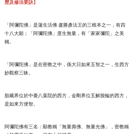
歷及修法要訣】
「阿彌陀佛」是蓮生活佛 盧勝彥法王的三根本之一，有四
十八大願；「阿彌陀佛」度生無量，有「家家彌陀」之美
稱。
「阿彌陀佛」是在密教之中，係大日如來五智之一，生西方
妙觀察三昧。
胎藏界位於中臺八葉院的西方，金剛界位五解脫輪的西方，
是如來方便智。
阿彌陀佛有三名：顯教稱「無量壽佛、無量光佛」，密教稱