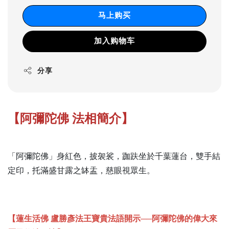
马上购买
加入购物车
分享
【阿彌陀佛 法相簡介】
「阿彌陀佛」身紅色，披袈裟，跏趺坐於千葉蓮台，雙手結
定印，托滿盛甘露之缽盂，慈眼視眾生。
【蓮生活佛 盧勝彥法王寶貴法語開示──阿彌陀佛的偉大來