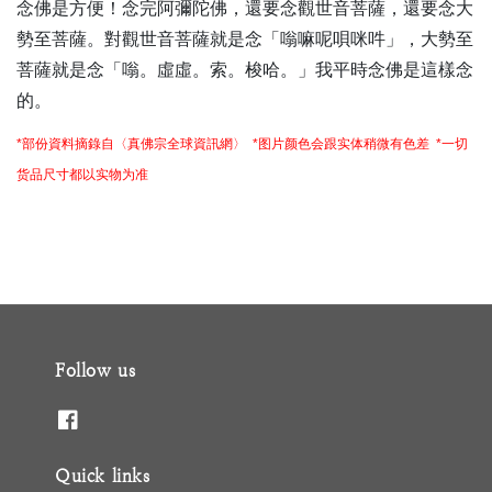
念佛是方便！念完阿彌陀佛，還要念觀世音菩薩，還要念大
勢至菩薩。對觀世音菩薩就是念「嗡嘛呢唄咪吽」，大勢至
菩薩就是念「嗡。虛虛。索。梭哈。」我平時念佛是這樣念
的。
*部份資料摘錄自〈真佛宗全球資訊網〉 *图片颜色会跟实体稍微有色差 *一切
货品尺寸都以实物为准
Follow us
Quick links