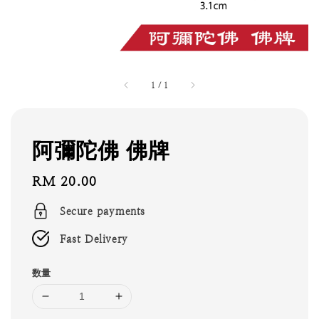
1
/
1
阿彌陀佛 佛牌
Regular
RM 20.00
price
Secure payments
Fast Delivery
数量