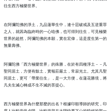
往生西方極樂世界。
在阿彌陀佛的淨土，九品蓮華生中，連十惡破戒及五逆重罪
之人，就因為臨終時的一心唸佛，也可得到往生，可見極樂
世界的超然，阿彌陀佛的本願，實在宏偉，這是度生第一的
無量壽佛。
阿彌陀佛「西方極樂世界」的殊勝，在於有四種淨土－－凡
聖同居土，方便有餘土，實報莊嚴土，常寂光土。尤其凡聖
同居土，更可「帶業往生」，是一大方便，在蓮花勝境，將
凡夫生滅心轉成不生不滅的菩提心。
西方極樂世界為什麼那麼的出名？根據印順導師的研究，印
度人比較崇尚夕陽，比較崇拜在太陽快要下山的時候的那一