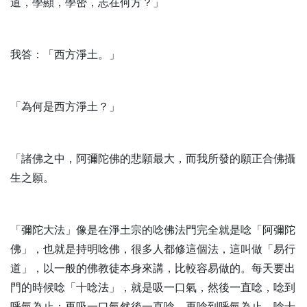
道，學顯，學密，志在何方？」
我答：「西方淨土。」
「為何是西方淨土？」
「諸佛之中，阿彌陀佛的悲願最大，而我所發的願正合佛攝
生之願。
「彌陀大法」像是在淨土宗的唸佛法門完全就是唸「阿彌陀
佛」，也就是持明唸佛，很多人都修這個法，這叫做「易行
道」，以一般的佛教徒本身來講，比較容易做的。每天要出
門的時候唸「十唸法」，就是吸一口氣，然後一直唸，唸到
呼氣為止；再吸一口氣然後一直唸，再唸到呼氣為止，唸十