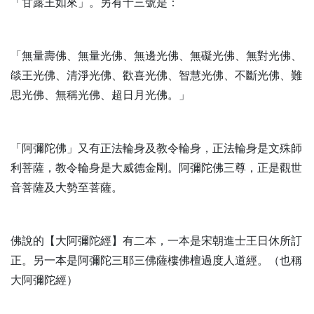
「甘露王如來」。另有十三號是：
「無量壽佛、無量光佛、無邊光佛、無礙光佛、無對光佛、
燄王光佛、清淨光佛、歡喜光佛、智慧光佛、不斷光佛、難
思光佛、無稱光佛、超日月光佛。」
「阿彌陀佛」又有正法輪身及教令輪身，正法輪身是文殊師
利菩薩，教令輪身是大威德金剛。阿彌陀佛三尊，正是觀世
音菩薩及大勢至菩薩。
佛說的【大阿彌陀經】有二本，一本是宋朝進士王日休所訂
正。另一本是阿彌陀三耶三佛薩樓佛檀過度人道經。（也稱
大阿彌陀經）