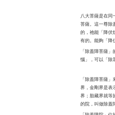
八大菩薩是在同
菩薩。這一尊除
的，祂能「降伏
有的。能夠「降
「除蓋障菩薩」
惱」，可以「除
「除蓋障菩薩」
界，金剛界是表
界；胎藏界就等
的院，叫做除蓋
「除蓋障院」位