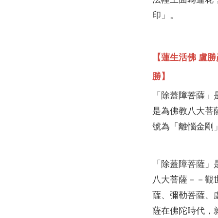
印」。
【蓮生活佛 盧
勝】
「除蓋障菩薩」
是為佛教八大菩
號為「離惱金剛
「除蓋障菩薩」
八大菩薩－－觀
薩、彌勒菩薩、
薩在佛陀時代，