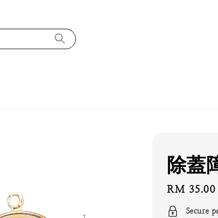
除蓋
Regular
RM 35.00
price
Secure p