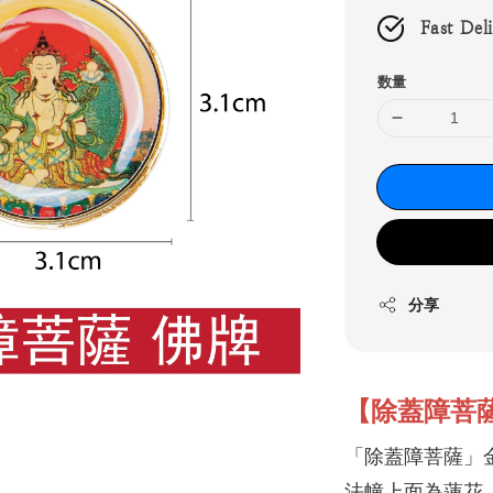
Fast Del
数量
分享
【除蓋障菩
「除蓋障菩薩」
法幢上面為蓮花