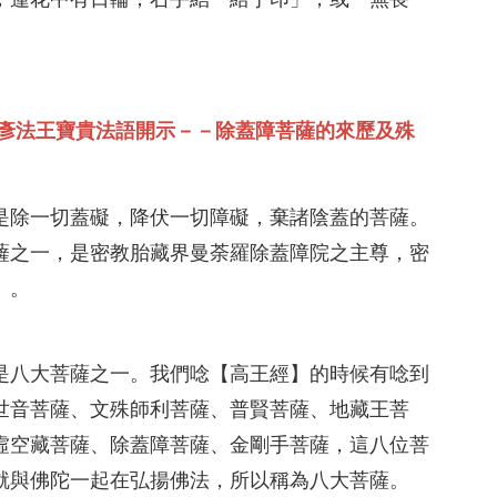
勝彥法王寶貴法語開示－－除蓋障菩薩的來歷及殊
是除一切蓋礙，降伏一切障礙，棄諸陰蓋的菩薩。
薩之一，是密教胎藏界曼荼羅除蓋障院之主尊，密
」。
是八大菩薩之一。我們唸【高王經】的時候有唸到
世音菩薩、文殊師利菩薩、普賢菩薩、地藏王菩
虛空藏菩薩、除蓋障菩薩、金剛手菩薩，這八位菩
就與佛陀一起在弘揚佛法，所以稱為八大菩薩。