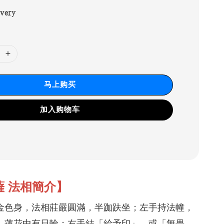
ivery
马上购买
加入购物车
薩 法相簡介】
金色身，法相莊嚴圓滿，半跏趺坐；左手持法幢，
，蓮花中有日輪；右手結「給予印」，或「無畏