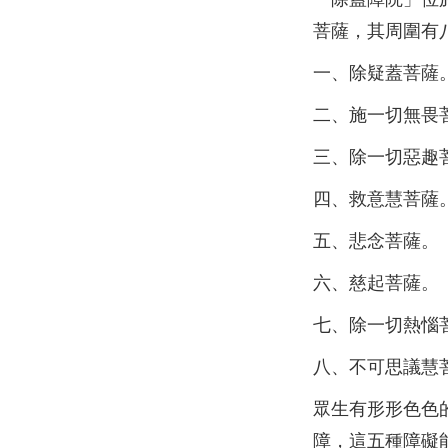
菩薩，其周圍有
一、除疑蓋菩薩
二、施一切無畏
三、除一切惡趣
四、救意慧菩薩
五、悲念菩薩。
六、慈起菩薩。
七、除一切熱惱
八、不可思議慧
眾生有形形色色
障，這五種障礙