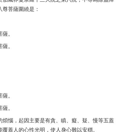
八尊菩薩圍繞是：
。
菩薩。
菩薩。
。
菩薩。
菩薩。
的煩惱，起因主要是有貪、瞋、癡、疑、慢等五蓋
能覆蓋人的心性光明，使人身心難以安穩。