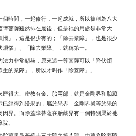
一個時間，一起修行，一起成就，所以被稱為八大
蓋障菩薩雖然排在最後，但是祂的用處是非常大
煩惱」，這是很少有的；「除去業障」，也是很少
伏煩惱」、「除去業障」，就稱第一。
的法力非常顯赫，原來這一尊菩薩可以「降伏煩
眾生的業障」，所以才叫作「除蓋障」。
來歷很大。密教有金、胎兩部，就是金剛界和胎藏
示已經得到證果的，屬於果界，金剛界就等於果的
於因界。而除蓋障菩薩在胎藏界有一個特別屬於祂
障院。
於胎藏界曼荼羅十三大院之第八院，中尊為除蓋障