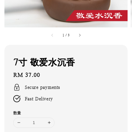
1
/
3
7寸 敬爱水沉香
Regular
RM 37.00
price
Secure payments
Fast Delivery
数量